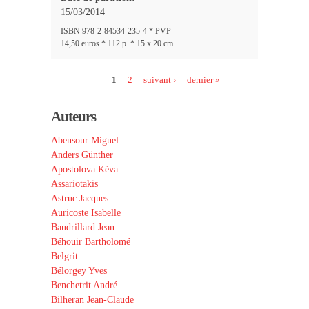
15/03/2014
ISBN 978-2-84534-235-4 * PVP
14,50 euros * 112 p. * 15 x 20 cm
Pages
1
2
suivant ›
dernier »
Auteurs
Abensour Miguel
Anders Günther
Apostolova Kéva
Assariotakis
Astruc Jacques
Auricoste Isabelle
Baudrillard Jean
Béhouir Bartholomé
Belgrit
Bélorgey Yves
Benchetrit André
Bilheran Jean-Claude