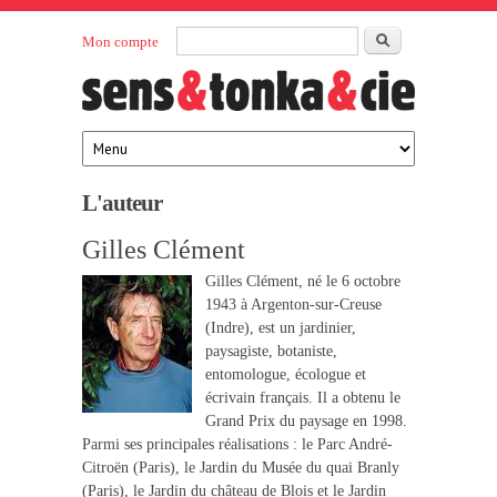
Aller au contenu principal
Rechercher
Mon compte
Sens et
maison
d’édition
Tonka
française
éditeurs
L'auteur
Gilles Clément
Gilles Clément, né le 6 octobre
1943 à Argenton-sur-Creuse
(Indre), est un jardinier,
paysagiste, botaniste,
entomologue, écologue et
écrivain français. Il a obtenu le
Grand Prix du paysage en 1998.
Parmi ses principales réalisations : le Parc André-
Citroën (Paris), le Jardin du Musée du quai Branly
(Paris), le Jardin du château de Blois et le Jardin