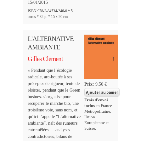
15/01/2015
ISBN 978-2-84534-246-0 * 5
euros * 32 p. * 15 x 20 cm
L'ALTERNATIVE
AMBIANTE
Gilles Clément
« Pendant que l’écologie
radicale, arc-boutée à ses
préceptes de rigueur, tente de
Prix:
9,50 €
résister, pendant que le Green
business s’organise pour
Frais d'envoi
récupérer le marché bio, une
inclus
en France
troisième voie, sans nom, et
Métropolitaine,
qu’ici j’appelle “L’alternative
Union
Européenne et
ambiante”, naît des rumeurs
Suisse.
entremêlées — analyses
contradictoires, bilans de