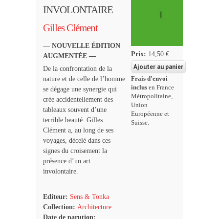
INVOLONTAIRE
Gilles Clément
— NOUVELLE ÉDITION
Prix:
14,50 €
AUGMENTÉE —
De la confrontation de la
nature et de celle de l’homme
Frais d'envoi
inclus
en France
se dégage une synergie qui
Métropolitaine,
crée accidentellement des
Union
tableaux souvent d’une
Européenne et
terrible beauté. Gilles
Suisse.
Clément a, au long de ses
voyages, décelé dans ces
signes du croisement la
présence d’un art
involontaire.
Editeur:
Sens & Tonka
Collection:
Architecture
Date de parution: