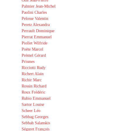
Otte Jean-Pierre
Palmier Jean-Michel
Paolini Charles
Pelosse Valentin
Peretz Alexandra
Perrault Dominique
Pierrat Emmanuel
Piollet Wilfride
Poëte Marcel
Prémel Gérard
Prismes
Ricciotti Rudy
Richert Alain
Richir Marc
Rossin Richard
Roux Frédéric
Rubio Emmanuel
Sartor Louise
Scheer Léo
Sebbag Georges
Sebbah Salanskis
Séguret François