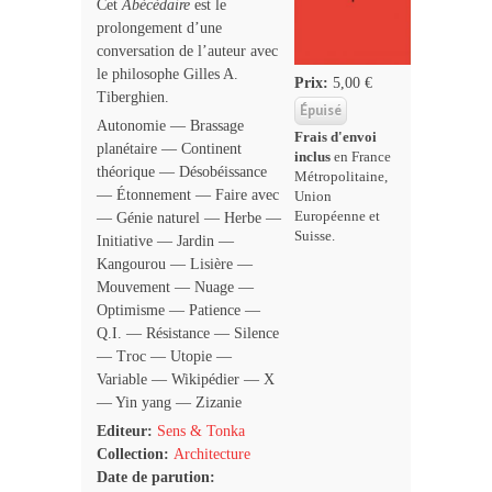
Cet
Abécédaire
est le
prolongement d’une
conversation de l’auteur avec
le philosophe Gilles A.
Prix:
5,00 €
Tiberghien.
Autonomie — Brassage
Frais d'envoi
planétaire — Continent
inclus
en France
théorique — Désobéissance
Métropolitaine,
— Étonnement — Faire avec
Union
Européenne et
— Génie naturel — Herbe —
Suisse.
Initiative — Jardin —
Kangourou — Lisière —
Mouvement — Nuage —
Optimisme — Patience —
Q.I. — Résistance — Silence
— Troc — Utopie —
Variable — Wikipédier — X
— Yin yang — Zizanie
Editeur:
Sens & Tonka
Collection:
Architecture
Date de parution: