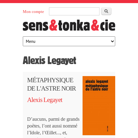
Aller au contenu principal
Rechercher
Mon compte
Sens et
maison
d’édition
Tonka
française
éditeurs
Alexis Legayet
MÉTAPHYSIQUE
DE L'ASTRE NOIR
Alexis Legayet
D’aucuns, parmi de grands
poètes, l’ont aussi nommé
l’Idole, l’Œillet..., et,