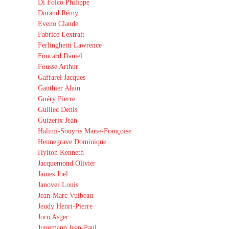
Di Folco Philippe
Durand Rémy
Eveno Claude
Fabrice Lextrait
Ferlinghetti Lawrence
Foucard Daniel
Fousse Arthur
Gaffarel Jacques
Gauthier Alain
Guéry Pierre
Guillec Denis
Guizerix Jean
Halimi-Souyris Marie-Françoise
Hennegrave Dominique
Hylton Kenneth
Jacquemond Olivier
James Joël
Janover Louis
Jean-Marc Vulbeau
Jeudy Henri-Pierre
Jorn Asger
Jungmann Jean-Paul