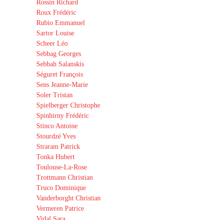
Rossin Richard
Roux Frédéric
Rubio Emmanuel
Sartor Louise
Scheer Léo
Sebbag Georges
Sebbah Salanskis
Séguret François
Sens Jeanne-Marie
Soler Tristan
Spielberger Christophe
Spinhirny Frédéric
Stinco Antoine
Stourdzé Yves
Straram Patrick
Tonka Hubert
Toulouse-La-Rose
Trottmann Christian
Truco Dominique
Vanderborght Christian
Vermeren Patrice
Vidal Sara