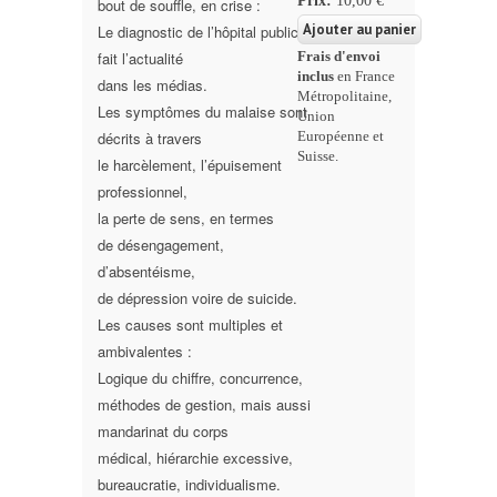
Prix:
10,00 €
bout de souffle, en crise :
Le diagnostic de l’hôpital public
fait l’actualité
Frais d'envoi
inclus
en France
dans les médias.
Métropolitaine,
Les symptômes du malaise sont
Union
décrits à travers
Européenne et
Suisse.
le harcèlement,
l’épuisement
professionnel,
la perte de sens, en termes
de désengagement,
d
’absentéisme,
de dépression voire de suicide.
L
es causes sont multiples et
ambivalentes :
Logique du chiffre, concurrence,
méthodes de gestion,
mais aussi
mandarinat du corps
médical,
hiérarchie excessive,
bureaucratie, individualisme.