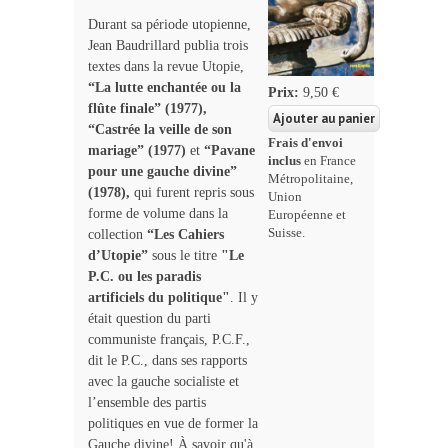
Durant sa période utopienne,
Jean Baudrillard publia trois
textes dans la revue Utopie,
“La lutte enchantée ou la
Prix:
9,50 €
flûte finale” (1977),
“Castrée la veille de son
Frais d'envoi
mariage” (1977)
et
“Pavane
inclus
en France
pour une gauche divine”
Métropolitaine,
(1978),
qui
furent repris sous
Union
forme de volume dans la
Européenne et
Suisse.
collection
“Les Cahiers
d’Utopie”
sous le titre
"Le
P.C. ou les paradis
artificiels du politique"
. Il y
était question
du parti
communiste français, P.C.F.,
dit le P.C., dans ses rapports
avec la gauche socialiste et
l’ensemble des partis
politiques en vue de former la
Gauche divine! À savoir qu'à