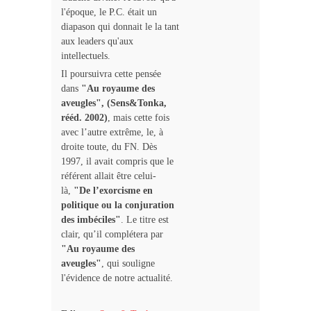
l'époque, le P.C. était un
diapason qui donnait le la tant
aux leaders qu'aux
intellectuels.
Il poursuivra cette pensée
dans
"Au royaume des
aveugles", (Sens&Tonka,
rééd. 2002)
, mais cette fois
avec l’autre extrême, le, à
droite toute, du FN. Dès
1997, il avait compris que le
référent allait être celui-
là,
"De l’exorcisme en
politique ou la conjuration
des imbéciles"
. Le titre est
clair, qu’il complétera par
"Au royaume des
aveugles"
, qui souligne
l'évidence de notre actualité.