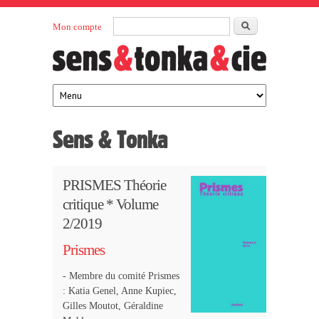
Aller au contenu principal
Rechercher
Mon compte
Sens et
maison
d’édition
Tonka
française
éditeurs
Sens & Tonka
PRISMES Théorie
critique * Volume
2/2019
Prismes
- Membre du comité Prismes
: Katia Genel, Anne Kupiec,
Gilles Moutot, Géraldine