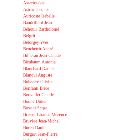
Assariotakis
Astruc Jacques
Auricoste Isabelle
Baudrillard Jean
Béhouir Bartholomé
Belgrit
Bélorgey Yves
Benchetrit André
Bilheran Jean-Claude
Birnbaum Antonia
Blanchard Daniel
Blanqui Auguste
Boissière Olivier
Bonfanti Brice
Bonvarlet Claude
Boone Didier
Bossini Serge
Briseul Charles-Mézence
Bruyère Jean-Michel
Buren Daniel
Burgart Jean-Pierre