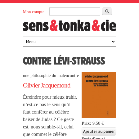
Aller au contenu principal
Rechercher
Mon compte
Sens et
maison
d’édition
Tonka
française
éditeurs
CONTRE LÉVI-STRAUSS
une philosophie du malencontre
Olivier Jacquemond
Étreindre pour mieux trahir,
n’est-ce pas le sens qu’il
faut conférer au célèbre
baiser de Judas ? Ce geste
Prix:
9,50 €
est, nous semble-t-il, celui
que commet le célèbre
Frais d'envoi