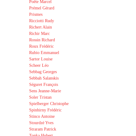
Poëte Marcel
Prémel Gérard
Prismes
Ricciotti Rudy
Richert Alain
Richir Marc
Rossin Richard
Roux Frédéric
Rubio Emmanuel
Sartor Louise
Scheer Léo
Sebbag Georges
Sebbah Salanskis
Séguret François
Sens Jeanne-Marie
Soler Tristan
Spielberger Christophe
Spinhirny Frédéric
Stinco Antoine
Stourdzé Yves
Straram Patrick
Tonka Hubert