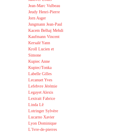
Jean-Marc Vulbeau
Jeudy Henri-Pierre
Jorn Asger
Jungmann Jean-Paul
Kacem Belhaj Mehdi
Kaufmann Vincent
Kersalé Yann
Kroll Lucien et
Simone
Kupiec Anne
Kupiec/Tonka
Labelle Gilles
Lecanuet Yves
Lefebvre Jérémie
Legayet Alexis
Lextrait Fabrice
Linda Lê
Lotringer Sylvère
Lucarno Xavier
Lyon Dominique
L’Ivre-de-pierres