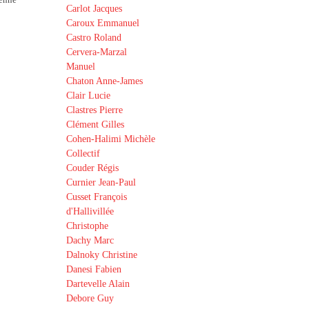
éenne
Carlot Jacques
Caroux Emmanuel
Castro Roland
Cervera-Marzal
Manuel
Chaton Anne-James
Clair Lucie
Clastres Pierre
Clément Gilles
Cohen-Halimi Michèle
Collectif
Couder Régis
Curnier Jean-Paul
Cusset François
d'Hallivillée
Christophe
Dachy Marc
Dalnoky Christine
Danesi Fabien
Dartevelle Alain
Debore Guy