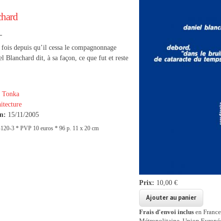
chard
–
 fois depuis qu’il cessa le compagnonnage
el Blanchard dit, à sa façon,
ce que fut et reste
 Tonka
itecture
on:
15/11/2005
20-3 * PVP 10 euros * 96 p. 11 x 20 cm
Prix:
10,00 €
Frais d'envoi inclus
en France