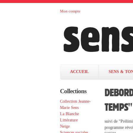
Aller au contenu principal
Mon compte
Sens et
maison
d’édition
Tonka
française
éditeurs
ACCUEIL
SENS & TO
DEBORD
Collections
Collection Jeanne-
TEMPS"
Marie Sens
La Blanche
Littérature
suivi de “Prélimi
Neige
programme révol
Sciences sociales