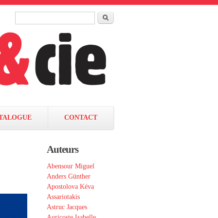
Rechercher
Formulaire de recherche
TALOGUE
CONTACT
Auteurs
Abensour Miguel
Anders Günther
Apostolova Kéva
Assariotakis
Astruc Jacques
Auricoste Isabelle