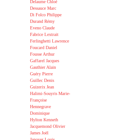
Delaume Chloé
Dessauce Marc
Di Folco Philippe
Durand Rémy
Eveno Claude
Fabrice Lextrait
Ferlinghetti Lawrence
Foucard Daniel
Fousse Arthur
Gaffarel Jacques
Gauthier Alain
Guéry Pierre
Guillec Denis
Guizerix Jean
Halimi-Souyris Marie-
Françoise
Hennegrave
Dominique
Hylton Kenneth
Jacquemond Olivier
James Joël
Janover Louis