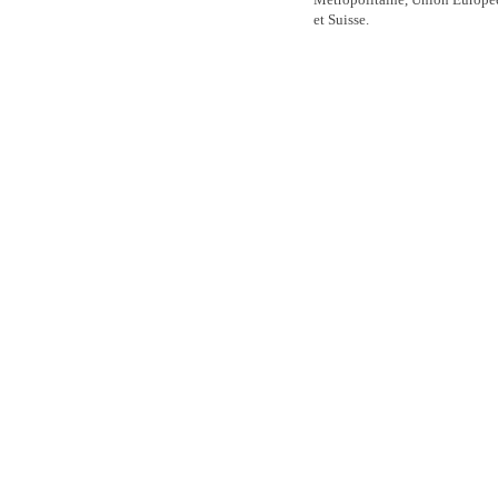
Métropolitaine, Union Europ
et Suisse.