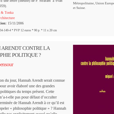
d’une lettre (inédite) de P. Straram à Yvan
Métropolitaine, Union Europ
959).
et Suisse.
 & Tonka
chitecture
tion:
15/11/2006
4-149-4 * PVP 12 euros * 90 p. * 11 x 20 cm
 ARENDT CONTRE LA
PHIE POLITIQUE ?
ensour
ion du jour, Hannah Arendt serait connue
pour avoir élaboré une des grandes
politiques du temps présent. Cette
n’a-t-elle pas pour défaut d’occulter
éterminée de Hannah Arendt à ce qu’il est
peler « philosophie politique » ? Hannah
elle pas explicitement avoué qu’elle