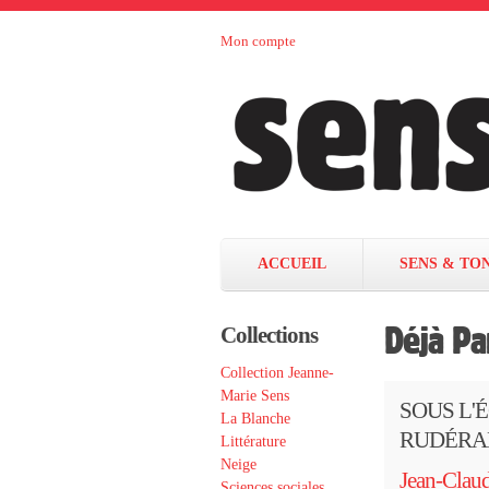
Aller au contenu principal
Mon compte
Sens et
maison
d’édition
Tonka
française
éditeurs
ACCUEIL
SENS & TO
Déjà Pa
Collections
Collection Jeanne-
Marie Sens
SOUS L'
La Blanche
RUDÉRA
Littérature
Neige
Jean-Claud
Sciences sociales