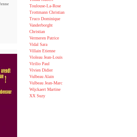
éenne
Toulouse-La-Rose
Trottmann Christian
Truco Dominique
Vanderborght
Christian
Vermeren Patrice
Vidal Sara
Villain Etienne
Violeau Jean-Louis
Virilio Paul
Vivien Didier
Vulbeau Alain
Vulbeau Jean-Marc
Wijckaert Martine
XX Suzy