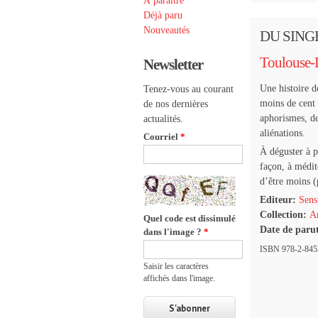
À paraître
Déjà paru
Nouveautés
DU SING
Toulouse-
Newsletter
Une histoire d
Tenez-vous au courant
moins de cent 
de nos dernières
aphorismes, de
actualités.
aliénations.
Courriel
*
À déguster à p
façon, à médite
d’être moins (
Editeur:
Sens
Collection:
Ar
Quel code est dissimulé
Date de paru
dans l'image ?
*
ISBN 978-2-8453
Saisir les caractères
affichés dans l'image.