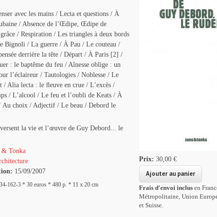
enser avec les mains / Lecta et questions / À
aubaine / Absence de l’Œdipe, Œdipe de
 grâce / Respiration / Les triangles à deux bords
e Bignoli / La guerre / À Pau / Le couteau /
ensée derrière la tête / Départ / À Paris [2] /
uer : le baptême du feu / Aînesse oblige : un
ur l’éclaireur / Tautologies / Noblesse / Le
 / Alia lecta : le ﬂeuve en crue / L’excès /
ps / L’alcool / Le feu et l’oubli de Keats / À
/ Au choix / Adjectif / Le beau / Debord le
versent la vie et l’œuvre de Guy Debord... le
 & Tonka
Prix:
30,00 €
chitecture
tion:
15/09/2007
4-162-3 * 30 euros * 480 p. * 11 x 20 cm
Frais d'envoi inclus
en Franc
Métropolitaine, Union Europ
et Suisse.