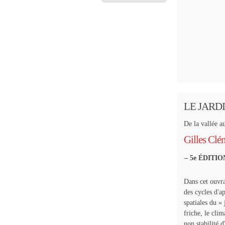
LE JAR
De la vallée au
Gilles Clé
– 5e ÉDITIO
Dans cet ouvr
des cycles d'ap
spatiales du « 
friche, le cli
non stabilité 