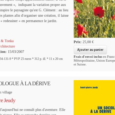
uvement »,
indiquant la variation propre aux
inspire le paysagiste qu'est G. Clément : au lieu
s plantes afin d'organiser une création, il laisse
s « redessiner » en permanence le jardin.
 & Tonka
Prix:
25,00 €
chitecture
tion:
15/03/2007
Frais d'envoi inclus
en Franc
-131-9 * PVP 25 euros * 312 p. ill. * 11 x 20 cm
Métropolitaine, Union Europ
et Suisse.
OLOGUE À LA DÉRIVE
n village
re Jeudy
d'aujourd'hui ne connaît plus d'aventure. Elle