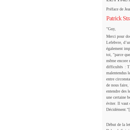
Préface de Je
Patrick St
“Guy,
Merci pour do
Lefebvre, d’un
également imp
toi, “parce que
même encore ra
difficultés : 
malentendus le
entre circonst
de nous faire,
entendre des l
une certaine b
éviter. Il vau
Décidément.“[.
Début de la le