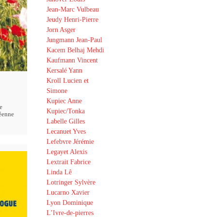
Jean-Marc Vulbeau
Jeudy Henri-Pierre
Jorn Asger
Jungmann Jean-Paul
Kacem Belhaj Mehdi
Kaufmann Vincent
Kersalé Yann
Kroll Lucien et
Simone
Kupiec Anne
e
Kupiec/Tonka
éenne
Labelle Gilles
Lecanuet Yves
Lefebvre Jérémie
Legayet Alexis
Lextrait Fabrice
Linda Lê
Lotringer Sylvère
Lucarno Xavier
Lyon Dominique
L’Ivre-de-pierres