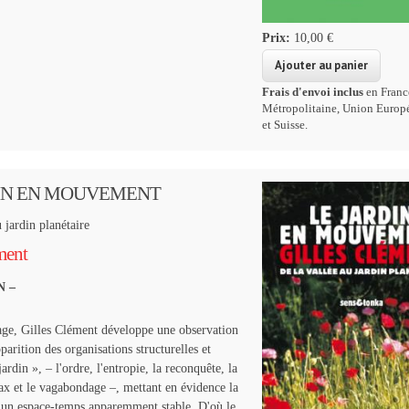
Prix:
10,00 €
Frais d'envoi inclus
en Franc
Métropolitaine, Union Europ
et Suisse.
DIN EN MOUVEMENT
 jardin planétaire
ment
N –
age,
Gilles Clément développe
une observation
parition des organisations structurelles et
jardin », – l'ordre, l'entropie, la reconquête, la
max et le vagabondage –, mettant en évidence la
d'un espace-temps apparemment stable. D'où le