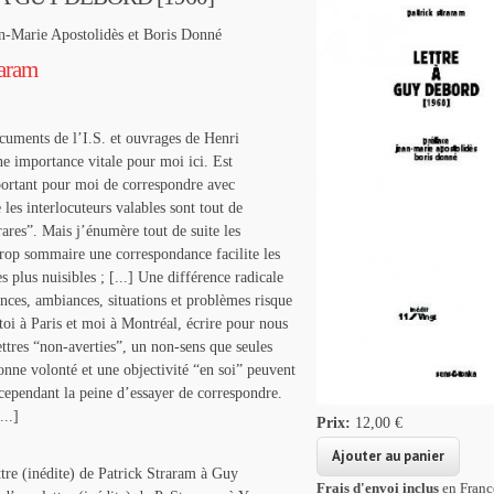
an-Marie Apostolidès et Boris Donné
raram
cuments de l’I.S. et ouvrages de Henri
e importance vitale pour moi ici. Est
ortant pour moi de correspondre avec
 les interlocuteurs valables sont tout de
res”. Mais j’énumère tout de suite les
Trop sommaire une correspondance facilite les
s plus nuisibles ; [...] Une différence radicale
ances, ambiances, situations et problèmes risque
 toi à Paris et moi à Montréal, écrire pour nous
ettres “non-averties”, un non-sens que seules
onne volonté et une objectivité “en soi” peuvent
t cependant la peine d’essayer de correspondre.
..]
Prix:
12,00 €
ttre (inédite) de Patrick Straram à Guy
Frais d'envoi inclus
en Franc