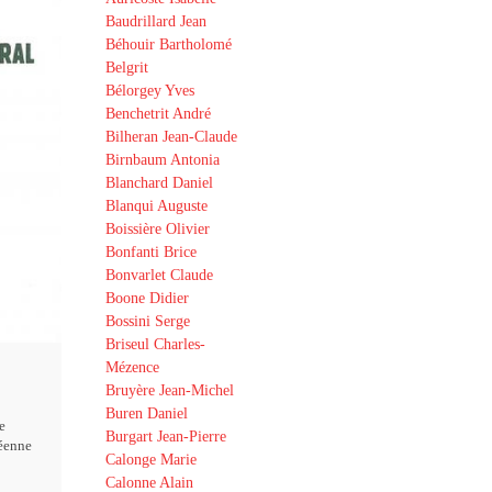
Baudrillard Jean
Béhouir Bartholomé
Belgrit
Bélorgey Yves
Benchetrit André
Bilheran Jean-Claude
Birnbaum Antonia
Blanchard Daniel
Blanqui Auguste
Boissière Olivier
Bonfanti Brice
Bonvarlet Claude
Boone Didier
Bossini Serge
Briseul Charles-
Mézence
Bruyère Jean-Michel
Buren Daniel
e
Burgart Jean-Pierre
éenne
Calonge Marie
Calonne Alain