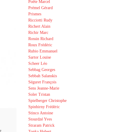
Poëte Marcel
Prémel Gérard
Prismes
Ricciotti Rudy
Richert Alain
Richir Marc
Rossin Richard
Roux Frédéric
Rubio Emmanuel
Sartor Louise
Scheer Léo
Sebbag Georges
Sebbah Salanskis
Séguret François
Sens Jeanne-Marie
Soler Tristan
Spielberger Christophe
Spinhirny Frédéric
Stinco Antoine
Stourdzé Yves
Straram Patrick
e
Tonka Hubert