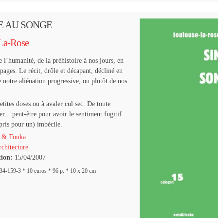
E AU SONGE
La-Rose
e l’humanité, de la préhistoire à nos jours, en
pages. Le récit, drôle et décapant, décliné en
 notre aliénation progressive, ou plutôt de nos
etites doses ou à avaler cul sec. De toute
r... peut-être pour avoir le sentiment fugitif
pris pour un) imbécile.
 & Tonka
chitecture
tion:
15/04/2007
4-159-3 * 10 euros * 96 p. * 10 x 20 cm