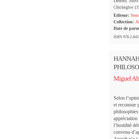
Debord. Suivi 
Chtcheglov (1
Editeur:
Sens
Collection:
Ar
Date de paru
ISBN 978-2-8453
HANNAH
PHILOSO
Miguel Ab
Selon l’opin
et reconnue 
philosophies 
appréciation 
l’hostilité d
convenu d’ap
Arendt n’a-t-