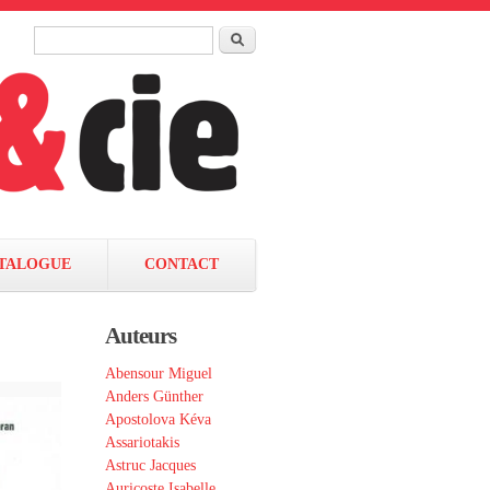
Rechercher
Formulaire de recherche
TALOGUE
CONTACT
Auteurs
Abensour Miguel
Anders Günther
Apostolova Kéva
Assariotakis
Astruc Jacques
Auricoste Isabelle