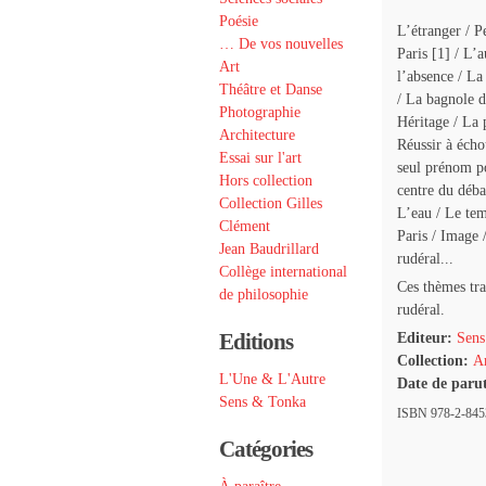
Poésie
L’étranger / P
… De vos nouvelles
Paris [1] / L’
Art
l’absence / La
Théâtre et Danse
/ La bagnole d
Photographie
Héritage / La p
Architecture
Réussir à écho
Essai sur l'art
seul prénom po
Hors collection
centre du débat
Collection Gilles
L’eau / Le tem
Clément
Paris / Image 
Jean Baudrillard
rudéral...
Collège international
Ces thèmes tra
de philosophie
rudéral.
Editions
Editeur:
Sens
Collection:
Ar
L'Une & L'Autre
Date de paru
Sens & Tonka
ISBN 978-2-8453
Catégories