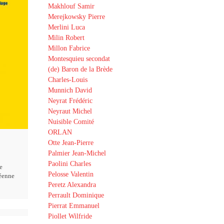
Makhlouf Samir
Merejkowsky Pierre
Merlini Luca
Milin Robert
Millon Fabrice
Montesquieu secondat
(de) Baron de la Brède
Charles-Louis
Munnich David
Neyrat Frédéric
Neyraut Michel
Nuisible Comité
ORLAN
Otte Jean-Pierre
Palmier Jean-Michel
Paolini Charles
e
Pelosse Valentin
éenne
Peretz Alexandra
Perrault Dominique
Pierrat Emmanuel
Piollet Wilfride