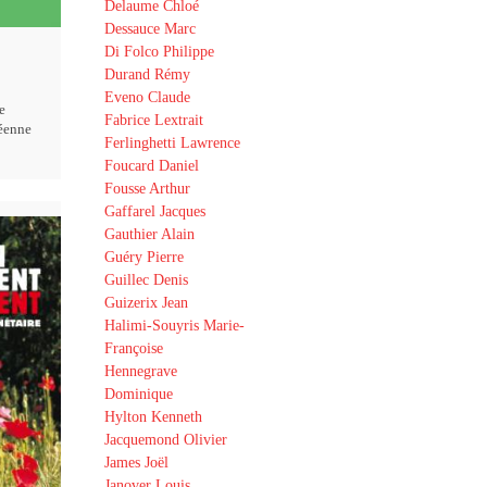
Delaume Chloé
Dessauce Marc
Di Folco Philippe
Durand Rémy
Eveno Claude
e
Fabrice Lextrait
éenne
Ferlinghetti Lawrence
Foucard Daniel
Fousse Arthur
Gaffarel Jacques
Gauthier Alain
Guéry Pierre
Guillec Denis
Guizerix Jean
Halimi-Souyris Marie-
Françoise
Hennegrave
Dominique
Hylton Kenneth
Jacquemond Olivier
James Joël
Janover Louis