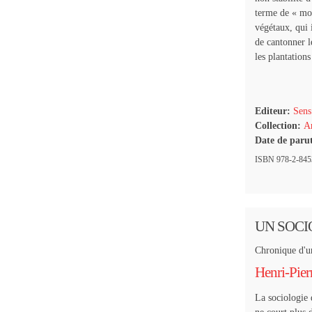
terme de
« mo
végétaux, qui 
de cantonner le
les plantation
Editeur:
Sens
Collection:
Ar
Date de paru
ISBN 978-2-84534
UN SOCI
Chronique d'u
Henri-Pier
La sociologie 