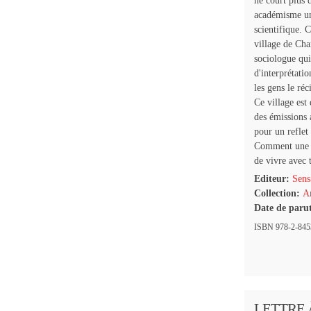
ne court plus 
académisme uni
scientifique. 
village de Cha
sociologue qui
d'interprétati
les gens le réc
Ce village est
des émissions 
pour un reflet
Comment une si
de vivre avec 
Editeur:
Sens
Collection:
Ar
Date de paru
ISBN 978-2-8453
LETTRE 