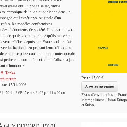
de risque. Elle se retranche derrière son
versitaire qui lui donne sa légitimité
Cette chronique de la vie quotidienne dans un
mpagne est l'expérience originale d'un
 refuse les modèles conformistes
on des phénomènes de société. Il construit avec
it de ce qu'ils vivent ou de ce qu'ils ont vécu.
 devenu célèbre depuis que France culture fait
avec les habitants en prenant leurs réflexions
 de ce qui se passe dans le monde contemporain.
 petite communauté peut-elle idéaliser sa joie
tant d'humour ?
 & Tonka
Prix:
15,00 €
chitecture
tion:
15/11/2006
4-152-4 * PVP 15 euros * 192 p. * 11 x 20 cm
Frais d'envoi inclus
en Franc
Métropolitaine, Union Europ
et Suisse.
À GUY DEBORD [1960]