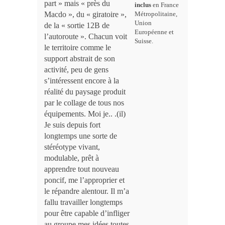
part » mais « près du
inclus
en France
Macdo », du « giratoire »,
Métropolitaine,
Union
de la « sortie 12B de
Européenne et
l’autoroute ». Chacun voit
Suisse.
le territoire comme le
support abstrait de son
activité, peu de gens
s’intéressent encore à la
réalité du paysage produit
par le collage de tous nos
équipements. Moi je.. .(il)
Je suis depuis fort
longtemps une sorte de
stéréotype vivant,
modulable, prêt à
apprendre tout nouveau
poncif, me l’approprier et
le répandre alentour. Il m’a
fallu travailler longtemps
pour être capable d’infliger
au groupe mes idées toutes