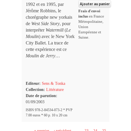
1992 et en 1995, par
Jérôme Robbins, le
Frais d'envoi
inclus
en France
chorégraphe new yorkais
Métropolitaine,
de
West Side Story
, pour
Union
interpréter
Watermill
(
Le
Européenne et
Moulin
) avec le New York
Suisse.
City Ballet. La trace de
cette expérience est ce
Moulin de Jerry
…
Editeur:
Sens & Tonka
Collection:
Littérature
Date de parution:
01/09/2003
ISBN 978-2-84534-073-2 * PVP
7.00 euros * 60 p. 10 x 20 cm
« premier
‹ précédent
…
23
24
25