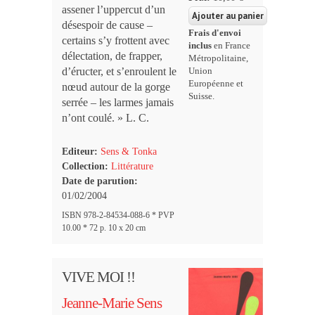
assener l’uppercut d’un
désespoir de cause –
Frais d'envoi
certains s’y frottent avec
inclus
en France
délectation, de frapper,
Métropolitaine,
d’éructer, et s’enroulent le
Union
Européenne et
nœud autour de la gorge
Suisse.
serrée – les larmes jamais
n’ont coulé. » L. C.
Editeur:
Sens & Tonka
Collection:
Littérature
Date de parution:
01/02/2004
ISBN 978-2-84534-088-6 * PVP
10.00 * 72 p. 10 x 20 cm
VIVE MOI !!
Jeanne-Marie Sens