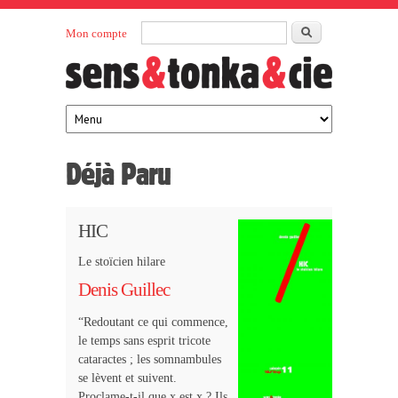
Aller au contenu principal
Rechercher
Mon compte
Sens et
maison
d’édition
Tonka
française
éditeurs
Déjà Paru
HIC
Le stoïcien hilare
Denis Guillec
“Redoutant ce qui commence,
le temps sans esprit tricote
cataractes ; les somnambules
se lèvent et suivent.
Proclame-t-il que x est x ? Ils