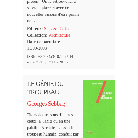
présent. On la retrouve ici à
sa vraie place et avec de
nouvelles raisons d'être parmi
nous.
Editeur:
Sens & Tonka
Collection:
Architecture
Date de parution:
15/09/2003
ISBN 978-2-84534-072-5 * 14
euros * 216 p. * 11 x 20 cm
LE GÉNIE DU
TROUPEAU
Georges Sebbag
“Sans doute, sous d’autres
cieux, à Tahiti ou en une
paisible Arcadie, paissait le
troupeau humain, conduit par