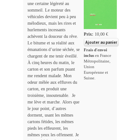
une certaine légèreté au
sommeil. Le moteur des
véhicules devient peu à peu
mélodieux, mais les rires et
hurlements incessants
Prix:
10,00 €
achèvent la douceur du rêve.
Le bitume et sa réalité aux
émanations d’urine séchée, se
Frais d'envoi
inclus
en France
chargent de me tenir éveillé.
Métropolitaine,
À cinq heures du matin, le
Union
carton et son parfum puant
Européenne et
me rendent malade. Mon
Suisse.
odeur mêlée aux efﬂuves du
carton, en produit une
troisième, insoutenable. Je
me lève et marche. Alors que
le jour point, d’autres
dorment, usant les mêmes
cartons fétides, les mêmes
pieds les efﬂeurent, les
mêmes yeux les offensent. Je