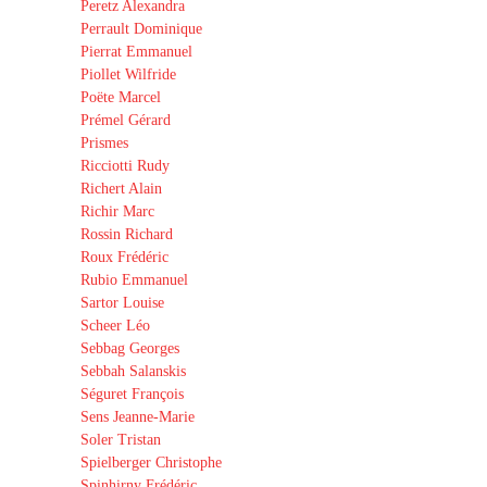
Peretz Alexandra
Perrault Dominique
Pierrat Emmanuel
Piollet Wilfride
Poëte Marcel
Prémel Gérard
Prismes
Ricciotti Rudy
Richert Alain
Richir Marc
Rossin Richard
Roux Frédéric
Rubio Emmanuel
Sartor Louise
Scheer Léo
Sebbag Georges
Sebbah Salanskis
Séguret François
Sens Jeanne-Marie
Soler Tristan
Spielberger Christophe
Spinhirny Frédéric