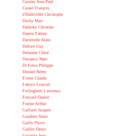
Curnier Jean-Paul
Cusset François
d'Hallivillée Christophe
Dachy Marc
Dalnoky Christine
Danesi Fabien
Dartevelle Alain
Debore Guy
Delaume Chloé
Dessauce Marc
Di Folco Philippe
Durand Rémy
Eveno Claude
Fabrice Lextrait
Ferlinghetti Lawrence
Foucard Daniel
Fousse Arthur
Gaffarel Jacques
Gauthier Alain
Guéry Pierre
Guillec Denis
Guizerix Jean