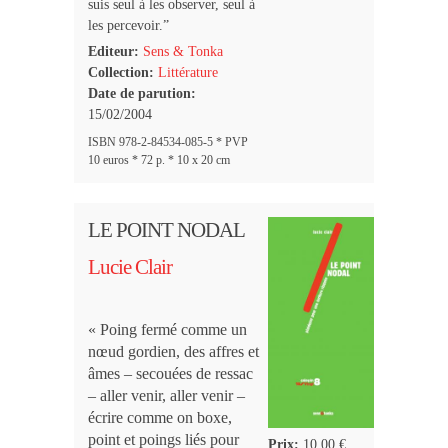
suis seul à les observer, seul à
les percevoir.”
Editeur:
Sens & Tonka
Collection:
Littérature
Date de parution:
15/02/2004
ISBN 978-2-84534-085-5 * PVP
10 euros * 72 p. * 10 x 20 cm
LE POINT NODAL
Lucie Clair
« Poing fermé comme un
nœud gordien, des affres et
âmes – secouées de ressac
– aller venir, aller venir –
écrire comme on boxe,
point et poings liés pour
Prix:
10,00 €