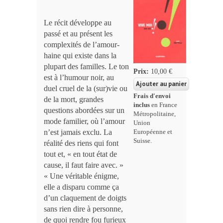
Le récit développe au
passé et au présent les
complexités de l’amour-
haine qui existe dans la
plupart des familles. Le ton
Prix:
10,00 €
est à l’humour noir, au
duel cruel de la (sur)vie ou
Frais d'envoi
de la mort, grandes
inclus
en France
questions abordées sur un
Métropolitaine,
mode familier, où l’amour
Union
n’est jamais exclu. La
Européenne et
Suisse.
réalité des riens qui font
tout et, « en tout état de
cause, il faut faire avec. »
« Une véritable énigme,
elle a disparu comme ça
d’un claquement de doigts
sans rien dire à personne,
de quoi rendre fou furieux