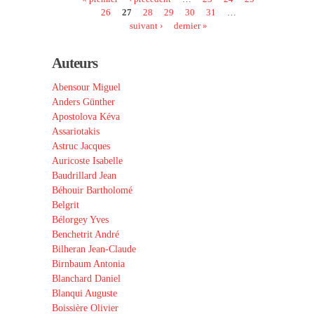
Pages
26
27
28
29
30
31
…
suivant ›
dernier »
Auteurs
Abensour Miguel
Anders Günther
Apostolova Kéva
Assariotakis
Astruc Jacques
Auricoste Isabelle
Baudrillard Jean
Béhouir Bartholomé
Belgrit
Bélorgey Yves
Benchetrit André
Bilheran Jean-Claude
Birnbaum Antonia
Blanchard Daniel
Blanqui Auguste
Boissière Olivier