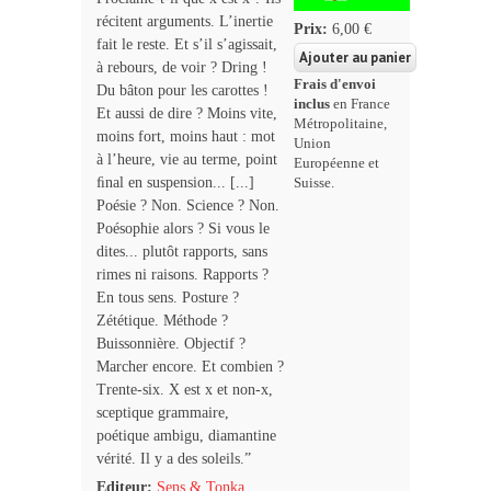
récitent arguments. L’inertie
Prix:
6,00 €
fait le reste. Et s’il s’agissait,
à rebours, de voir ? Dring !
Frais d'envoi
Du bâton pour les carottes !
inclus
en France
Et aussi de dire ? Moins vite,
Métropolitaine,
moins fort, moins haut : mot
Union
à l’heure, vie au terme, point
Européenne et
ﬁnal en suspension... [...]
Suisse.
Poésie ? Non. Science ? Non.
Poésophie alors ? Si vous le
dites... plutôt rapports, sans
rimes ni raisons. Rapports ?
En tous sens. Posture ?
Zététique. Méthode ?
Buissonnière. Objectif ?
Marcher encore. Et combien ?
Trente-six. X est x et non-x,
sceptique grammaire,
poétique ambigu, diamantine
vérité. Il y a des soleils.”
Editeur:
Sens & Tonka