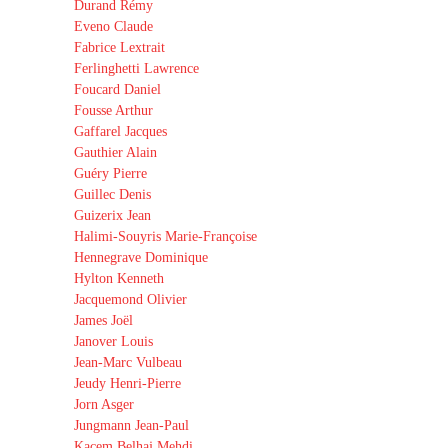
Durand Rémy
Eveno Claude
Fabrice Lextrait
Ferlinghetti Lawrence
Foucard Daniel
Fousse Arthur
Gaffarel Jacques
Gauthier Alain
Guéry Pierre
Guillec Denis
Guizerix Jean
Halimi-Souyris Marie-Françoise
Hennegrave Dominique
Hylton Kenneth
Jacquemond Olivier
James Joël
Janover Louis
Jean-Marc Vulbeau
Jeudy Henri-Pierre
Jorn Asger
Jungmann Jean-Paul
Kacem Belhaj Mehdi