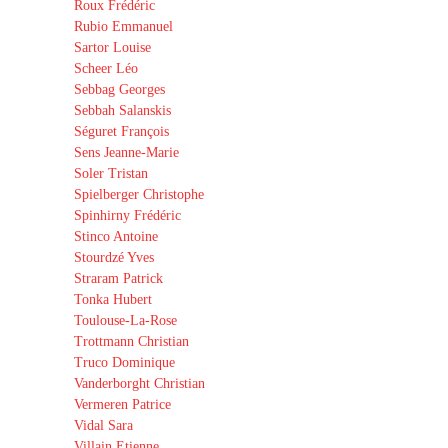
Roux Frédéric
Rubio Emmanuel
Sartor Louise
Scheer Léo
Sebbag Georges
Sebbah Salanskis
Séguret François
Sens Jeanne-Marie
Soler Tristan
Spielberger Christophe
Spinhirny Frédéric
Stinco Antoine
Stourdzé Yves
Straram Patrick
Tonka Hubert
Toulouse-La-Rose
Trottmann Christian
Truco Dominique
Vanderborght Christian
Vermeren Patrice
Vidal Sara
Villain Etienne