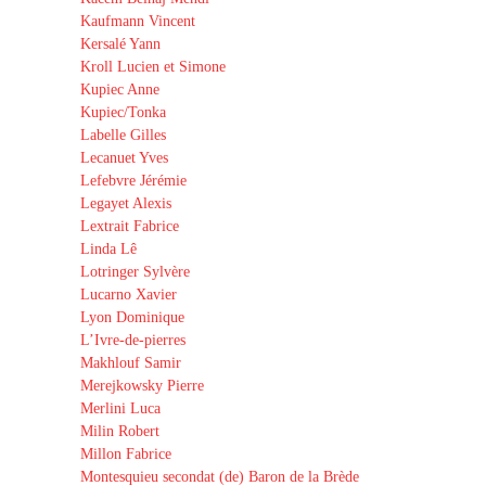
Kaufmann Vincent
Kersalé Yann
Kroll Lucien et Simone
Kupiec Anne
Kupiec/Tonka
Labelle Gilles
Lecanuet Yves
Lefebvre Jérémie
Legayet Alexis
Lextrait Fabrice
Linda Lê
Lotringer Sylvère
Lucarno Xavier
Lyon Dominique
L’Ivre-de-pierres
Makhlouf Samir
Merejkowsky Pierre
Merlini Luca
Milin Robert
Millon Fabrice
Montesquieu secondat (de) Baron de la Brède