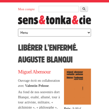
Aller au contenu principal
Rechercher
Mon compte
Sens et
maison
d’édition
Tonka
française
éditeurs
LIBÉRER L'ENFERMÉ.
AUGUSTE BLANQUI
Miguel Abensour
Ouvrage écrit en collaboration
avec
Valentin Pelosse
.
Au fond de nos souvenirs dort
Blanqui, exalté, allumé, tour à
tour activiste, militaire, «
alchimiste », « philosophe »,
Prix:
9,00 €