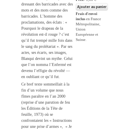
dressant des barricades avec des
mots et des mots comme des
Frais d'envoi
barricades. L’homme des
inclus
en France
proclamations, des éclats : «
Métropolitaine,
Pourquoi le drapeau de la
Union
révolution est-il rouge ? c’est
Européenne et
Suisse.
qu’il fut trempé mille fois dans
le sang du prolétariat ». Par ses
actes, ses écarts, ses images,
Blanqui devint un mythe. Celui
que l’on nomma l’Enfermé est
devenu l’effigie du révolté —
en oubliant ce qu’il fut.
Ce bref texte sommeillait à la
fin d’un volume que nous
fîmes paraître en l’an 2000
(reprise d’une parution de feu
les Éditions de la Tête de
feuille, 1973) où se
confrontaient les
«
Instructions
pour une prise d’armes
»
,
«
Je