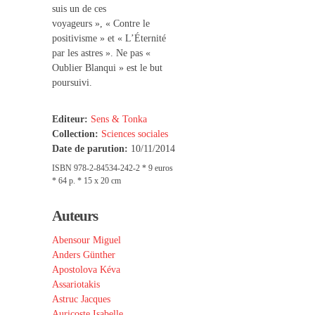
suis un de ces
voyageurs
»
,
«
Contre le
positivisme
»
et
«
L’Éternité
par les astres
»
. Ne pas «
Oublier Blanqui » est le but
poursuivi.
Editeur:
Sens & Tonka
Collection:
Sciences sociales
Date de parution:
10/11/2014
ISBN 978-2-84534-242-2 * 9 euros
* 64 p. * 15 x 20 cm
Auteurs
Abensour Miguel
Anders Günther
Apostolova Kéva
Assariotakis
Astruc Jacques
Auricoste Isabelle