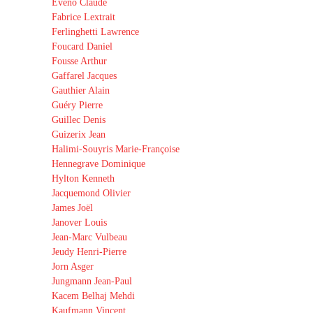
Eveno Claude
Fabrice Lextrait
Ferlinghetti Lawrence
Foucard Daniel
Fousse Arthur
Gaffarel Jacques
Gauthier Alain
Guéry Pierre
Guillec Denis
Guizerix Jean
Halimi-Souyris Marie-Françoise
Hennegrave Dominique
Hylton Kenneth
Jacquemond Olivier
James Joël
Janover Louis
Jean-Marc Vulbeau
Jeudy Henri-Pierre
Jorn Asger
Jungmann Jean-Paul
Kacem Belhaj Mehdi
Kaufmann Vincent