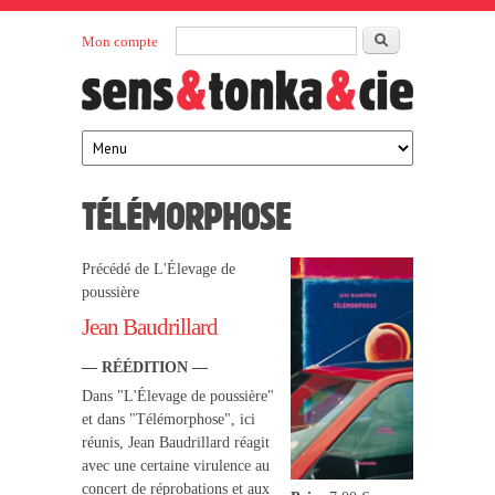
Aller au contenu principal
Rechercher
Mon compte
Sens et
maison
d’édition
Tonka
française
éditeurs
TÉLÉMORPHOSE
Précédé de L'Élevage de
poussière
Jean Baudrillard
— RÉÉDITION —
Dans "L'Élevage de poussière"
et dans "Télémorphose", ici
réunis, Jean Baudrillard réagit
avec une certaine virulence au
concert de réprobations et aux