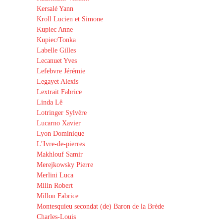
Kersalé Yann
Kroll Lucien et Simone
Kupiec Anne
Kupiec/Tonka
Labelle Gilles
Lecanuet Yves
Lefebvre Jérémie
Legayet Alexis
Lextrait Fabrice
Linda Lê
Lotringer Sylvère
Lucarno Xavier
Lyon Dominique
L’Ivre-de-pierres
Makhlouf Samir
Merejkowsky Pierre
Merlini Luca
Milin Robert
Millon Fabrice
Montesquieu secondat (de) Baron de la Brède
Charles-Louis