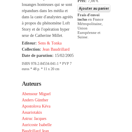
Prix:
7,00 €
louanges honteuses qui se sont
répandues dans les média et
Frais d'envoi
dans la caste d'analystes agréés
inclus
en France
à propos du phénomène Loft
Métropolitaine,
Union
Story et de l'opération hyper
Européenne et
sexe de Catherine Millet.
Suisse.
Editeur:
Sens & Tonka
Collection:
Jean Baudrillard
Date de parution:
15/02/2005
ISBN 978-2-84534-041-1 * PVP 7
euros * 48 p. * 11 x 20 cm
Auteurs
Abensour Miguel
Anders Günther
Apostolova Kéva
Assariotakis
Astruc Jacques
Auricoste Isabelle
Baudrillard Jean