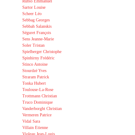
Rubio Emmanuel
Sartor Louise
Scheer Léo
Sebbag Georges
Sebbah Salanskis
Séguret François
Sens Jeanne-Marie
Soler Tristan
Spielberger Christophe
Spinhirny Frédéric
Stinco Antoine
Stourdzé Yves
Straram Patrick
Tonka Hubert
Toulouse-La-Rose
Trottmann Christian
Truco Dominique
Vanderborght Christian
Vermeren Patrice
Vidal Sara
Villain Etienne
Violeau Jean-Louis