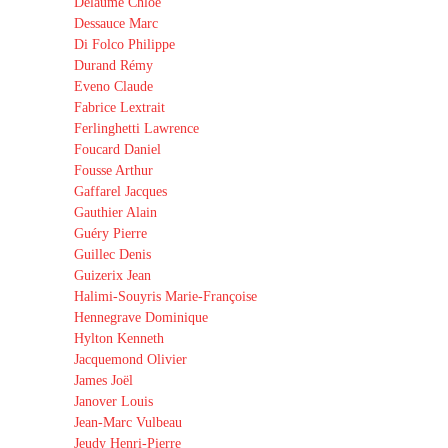
Delaume Chloé
Dessauce Marc
Di Folco Philippe
Durand Rémy
Eveno Claude
Fabrice Lextrait
Ferlinghetti Lawrence
Foucard Daniel
Fousse Arthur
Gaffarel Jacques
Gauthier Alain
Guéry Pierre
Guillec Denis
Guizerix Jean
Halimi-Souyris Marie-Françoise
Hennegrave Dominique
Hylton Kenneth
Jacquemond Olivier
James Joël
Janover Louis
Jean-Marc Vulbeau
Jeudy Henri-Pierre