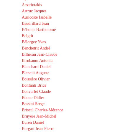
Assariotakis
Astruc Jacques
Auricoste Isabelle
Baudrillard Jean
Béhouir Bartholomé
Belgrit
Bélorgey Yves
Benchetrit André
Bilheran Jean-Claude
Birnbaum Antonia
Blanchard Daniel
Blanqui Auguste
Boissière Olivier
Bonfanti Brice
Bonvarlet Claude
Boone Didier
Bossini Serge
Briseul Charles-Mézence
Bruyère Jean-Michel
Buren Daniel
Burgart Jean-Pierre