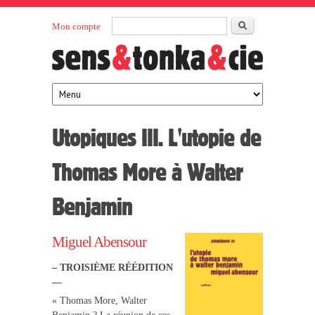
Aller au contenu principal
Rechercher
Mon compte
Sens et
maison
d’édition
Tonka
française
éditeurs
Utopiques III. L'utopie de
Thomas More à Walter
Benjamin
Miguel Abensour
– TROISIÈME RÉÉDITION
—
« Thomas More, Walter