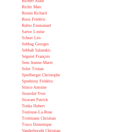
Richert Alain
Richir Marc
Rossin Richard
Roux Frédéric
Rubio Emmanuel
Sartor Louise
Scheer Léo
Sebbag Georges
Sebbah Salanskis
Séguret François
Sens Jeanne-Marie
Soler Tristan
Spielberger Christophe
Spinhirny Frédéric
Stinco Antoine
Stourdzé Yves
Straram Patrick
Tonka Hubert
Toulouse-La-Rose
Trottmann Christian
Truco Dominique
Vanderborght Christian