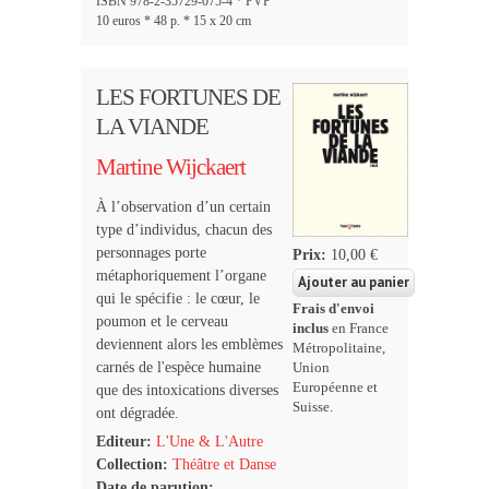
ISBN 978-2-35729-075-4 * PVP
10 euros * 48 p. * 15 x 20 cm
LES FORTUNES DE
LA VIANDE
Martine Wijckaert
À l’observation d’un certain
type d’individus, chacun des
personnages porte
Prix:
10,00 €
métaphoriquement l’organe
qui le spécifie : le cœur, le
Frais d'envoi
poumon et le cerveau
inclus
en France
deviennent alors les emblèmes
Métropolitaine,
carnés de l'espèce humaine
Union
Européenne et
que des intoxications diverses
Suisse.
ont dégradée.
Editeur:
L'Une & L'Autre
Collection:
Théâtre et Danse
Date de parution: