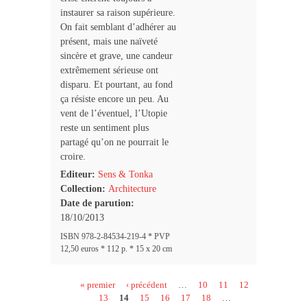
instaurer sa raison supérieure.
On fait semblant d’adhérer au
présent, mais une naïveté
sincère et grave, une candeur
extrêmement sérieuse ont
disparu. Et pourtant, au fond
ça résiste encore un peu. Au
vent de l’éventuel, l’Utopie
reste un sentiment plus
partagé qu’on ne pourrait le
croire.
Editeur:
Sens & Tonka
Collection:
Architecture
Date de parution:
18/10/2013
ISBN 978-2-84534-219-4 * PVP
12,50 euros * 112 p. * 15 x 20 cm
Pages
« premier
‹ précédent
…
10
11
12
13
14
15
16
17
18
…