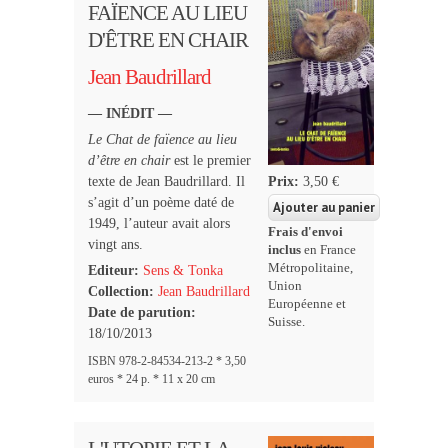
FAÏENCE AU LIEU
D'ÊTRE EN CHAIR
Jean Baudrillard
— INÉDIT —
Le Chat de faïence au lieu
d’être en chair
est le premier
texte de Jean Baudrillard. Il
Prix:
3,50 €
s’agit d’un poème daté de
1949, l’auteur avait alors
Frais d'envoi
vingt ans.
inclus
en France
Métropolitaine,
Editeur:
Sens & Tonka
Union
Collection:
Jean Baudrillard
Européenne et
Date de parution:
Suisse.
18/10/2013
ISBN 978-2-84534-213-2 * 3,50
euros * 24 p. * 11 x 20 cm