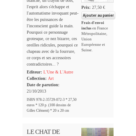
blanche, un crayon de bois,
l'esprit alors s'échappe et
Prix:
27,50 €
l'automatisme invoquant peut-
être les puissances de
Frais d'envoi
l'inconscient guide la main.
inclus
en France
Pourquoi ce personnage
Métropolitaine,
grotesque, ce nez bizarre, ces
Union
Européenne et
oreilles ridicules, pourquoi ce
Suisse.
chapeau avec de la fourrure,
ce corps et ses accessoires
contradictoires... ?
Editeur:
L'Une & L'Autre
Collection:
Art
Date de parution:
21/10/2013
ISBN 978-2-35729-072-3 * 27,50
euros * 120 p. (100 dessins de
Gilles Clément) * 20 x 20 cm
LE CHAT DE