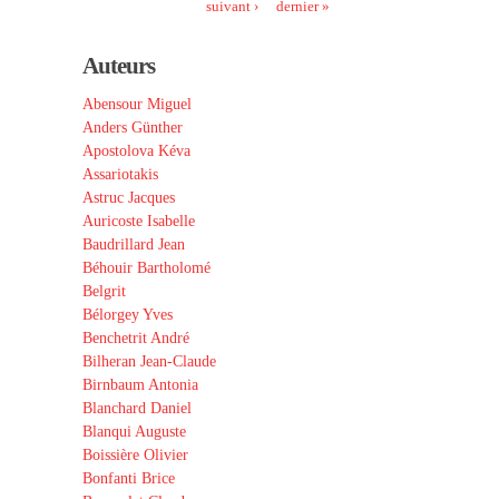
suivant ›
dernier »
Auteurs
Abensour Miguel
Anders Günther
Apostolova Kéva
Assariotakis
Astruc Jacques
Auricoste Isabelle
Baudrillard Jean
Béhouir Bartholomé
Belgrit
Bélorgey Yves
Benchetrit André
Bilheran Jean-Claude
Birnbaum Antonia
Blanchard Daniel
Blanqui Auguste
Boissière Olivier
Bonfanti Brice