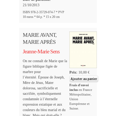
21/10/2013
ISBN 978-2-35729-074-7 * PVP
10 euros * 64 p. * 15 x 20 cm
MARIE AVANT,
MARIE APRÈS
Jeanne-Marie Sens
On ne connaît de Marie que la
figure biblique figée de
marbre pour
Prix:
10,00 €
l’éternité. Épouse de Joseph,
Mère de Jésus, Mater
Frais d'envoi
dolorosa, sacrificielle et
inclus
en France
sacrifiée, symboliquement
Métropolitaine,
condamnée à l’éternelle
Union
Européenne et
expression extatique et aux
Suisse.
couleurs du bleu marial et du
blanc. Mais qui était-elle ?