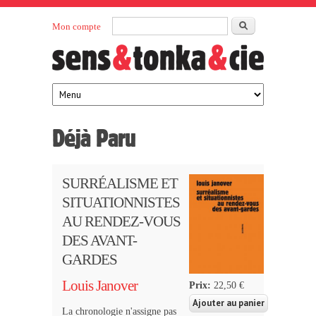
Aller au contenu principal
Rechercher
Mon compte
Sens et
maison
d’édition
Tonka
française
éditeurs
Déjà Paru
SURRÉALISME ET
SITUATIONNISTES
AU RENDEZ-VOUS
DES AVANT-
GARDES
Louis Janover
Prix:
22,50 €
La chronologie n'assigne pas